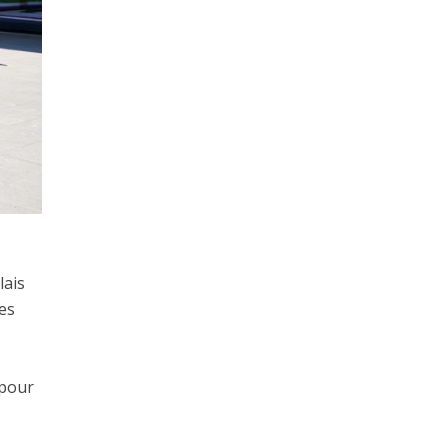
lais
nes
 pour