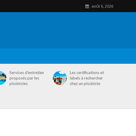
août 6, 2026
Services d’entretien
Les certifications et
proposés par les
labels à rechercher
piscinistes
chez un pisciniste