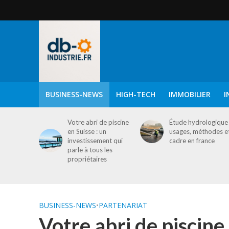
BUSINESS-NEWS
HIGH-TECH
IMMOBILIER
I
Votre abri de piscine
Étude hydrologique 
en Suisse : un
usages, méthodes e
investissement qui
cadre en france
parle à tous les
propriétaires
BUSINESS-NEWS
•
PARTENARIAT
Votre abri de piscine 