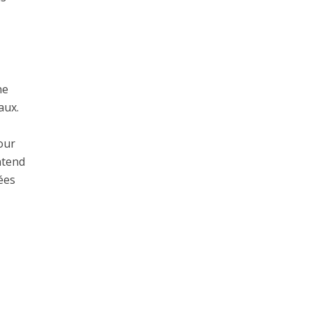
ne
aux.
pour
entend
ées