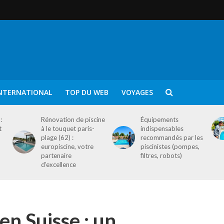
NTERNATIONAL
TOP DU WEB
VOYAGES
:
Rénovation de piscine
Équipements
t
à le touquet paris-
indispensables
plage (62) :
recommandés par les
europiscine, votre
piscinistes (pompes,
partenaire
filtres, robots)
d’excellence
en Suisse : un