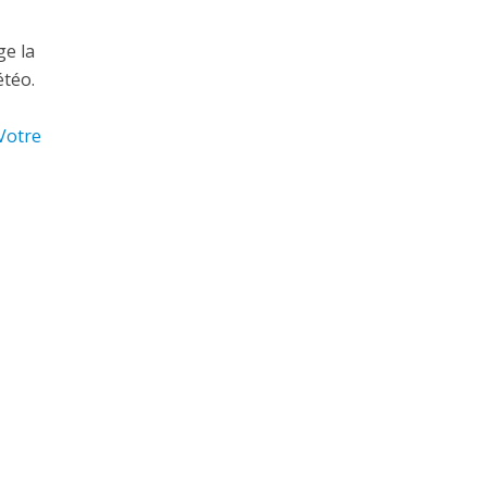
ge la
étéo.
Votre