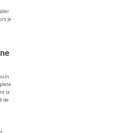
aller
ors je
gne
assin
plète
nt la
té de
et