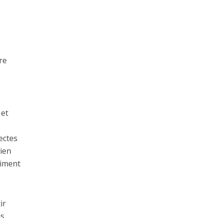
re
 et
ectes
tien
aiment
ir
us