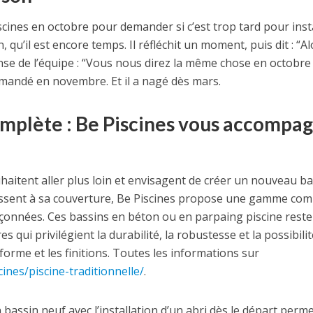
scines en octobre pour demander si c’est trop tard pour inst
 qu’il est encore temps. Il réfléchit un moment, puis dit : “Al
se de l’équipe : “Vous nous direz la même chose en octobre
mmandé en novembre. Et il a nagé dès mars.
omplète : Be Piscines vous accompa
uhaitent aller plus loin et envisagent de créer un nouveau b
issent à sa couverture, Be Piscines propose une gamme com
açonnées. Ces bassins en béton ou en parpaing piscine reste
s qui privilégient la durabilité, la robustesse et la possibili
orme et les finitions. Toutes les informations sur
ines/piscine-traditionnelle/
.
bassin neuf avec l’installation d’un abri dès le départ perm