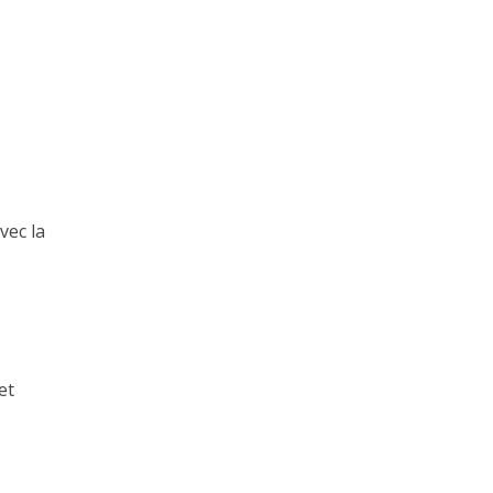
vec la
et